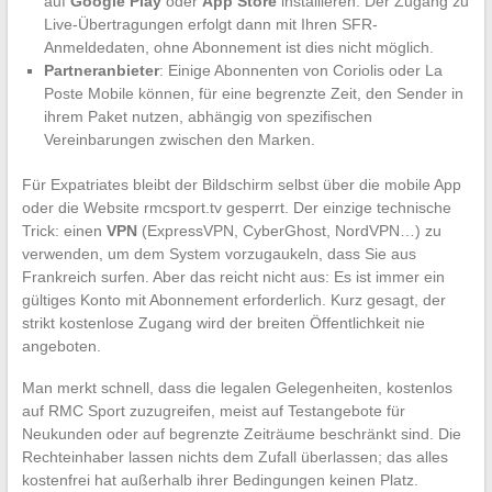
auf
Google Play
oder
App Store
installieren. Der Zugang zu
Live-Übertragungen erfolgt dann mit Ihren SFR-
Anmeldedaten, ohne Abonnement ist dies nicht möglich.
Partneranbieter
: Einige Abonnenten von Coriolis oder La
Poste Mobile können, für eine begrenzte Zeit, den Sender in
ihrem Paket nutzen, abhängig von spezifischen
Vereinbarungen zwischen den Marken.
Für Expatriates bleibt der Bildschirm selbst über die mobile App
oder die Website rmcsport.tv gesperrt. Der einzige technische
Trick: einen
VPN
(ExpressVPN, CyberGhost, NordVPN…) zu
verwenden, um dem System vorzugaukeln, dass Sie aus
Frankreich surfen. Aber das reicht nicht aus: Es ist immer ein
gültiges Konto mit Abonnement erforderlich. Kurz gesagt, der
strikt kostenlose Zugang wird der breiten Öffentlichkeit nie
angeboten.
Man merkt schnell, dass die legalen Gelegenheiten, kostenlos
auf RMC Sport zuzugreifen, meist auf Testangebote für
Neukunden oder auf begrenzte Zeiträume beschränkt sind. Die
Rechteinhaber lassen nichts dem Zufall überlassen; das alles
kostenfrei hat außerhalb ihrer Bedingungen keinen Platz.