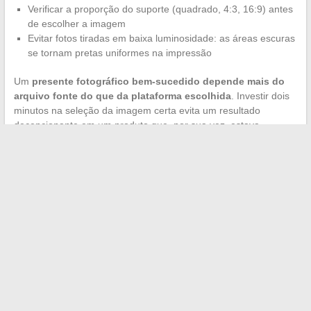
Verificar a proporção do suporte (quadrado, 4:3, 16:9) antes
de escolher a imagem
Evitar fotos tiradas em baixa luminosidade: as áreas escuras
se tornam pretas uniformes na impressão
Um
presente fotográfico bem-sucedido depende mais do
arquivo fonte do que da plataforma escolhida
. Investir dois
minutos na seleção da imagem certa evita um resultado
decepcionante em um produto que, por sua vez, estava
perfeitamente adequado.
O presente personalizado mais marcante não é aquele que
exibe mais texto ou a foto maior. É aquele cujo cada detalhe, do
suporte à técnica passando pela mensagem, foi pensado em
função de uma única pessoa. A personalização superficial
(nome + cor favorita) gradualmente dá lugar a uma
personalização de fundo, ancorada nas paixões e códigos do
destinatário.
←
O McDonald’s de Villefranche sur Saône: quando fast-food