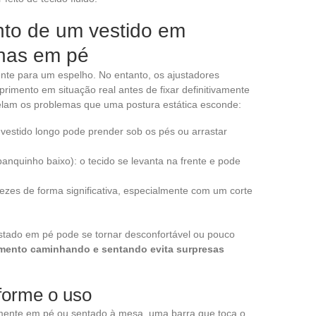
nto de um vestido em
nas em pé
rente para um espelho. No entanto, os ajustadores
rimento em situação real antes de fixar definitivamente
elam os problemas que uma postura estática esconde:
estido longo pode prender sob os pés ou arrastar
nquinho baixo): o tecido se levanta na frente e pode
vezes de forma significativa, especialmente com um corte
stado em pé pode se tornar desconfortável ou pouco
imento caminhando e sentando evita surpresas
forme o uso
lmente em pé ou sentado à mesa, uma barra que toca o