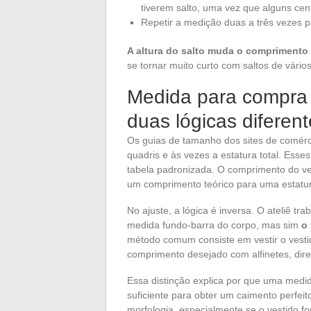
tiverem salto, uma vez que alguns cent
Repetir a medição duas a três vezes pa
A altura do salto muda o comprimento 
se tornar muito curto com saltos de vários
Medida para compra 
duas lógicas diferen
Os guias de tamanho dos sites de comérc
quadris e às vezes a estatura total. Es
tabela padronizada. O comprimento do ves
um comprimento teórico para uma estatur
No ajuste, a lógica é inversa. O ateliê t
medida fundo-barra do corpo, mas sim
o 
método comum consiste em vestir o vesti
comprimento desejado com alfinetes, dire
Essa distinção explica por que uma medi
suficiente para obter um caimento perfeito
morfologia, especialmente se o vestido for 