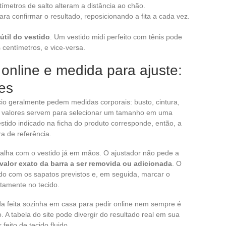
ímetros de salto alteram a distância ao chão.
ra confirmar o resultado, reposicionando a fita a cada vez.
útil do vestido
. Um vestido midi perfeito com tênis pode
 centímetros, e vice-versa.
online e medida para ajuste:
tes
io geralmente pedem medidas corporais: busto, cintura,
ses valores servem para selecionar um tamanho em uma
tido indicado na ficha do produto corresponde, então, a
a de referência.
rabalha com o vestido já em mãos. O ajustador não pede a
valor exato da barra a ser removida ou adicionada
. O
do com os sapatos previstos e, em seguida, marcar o
tamente no tecido.
da feita sozinha em casa para pedir online nem sempre é
. A tabela do site pode divergir do resultado real em sua
feito de tecido fluido.