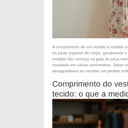
A comprimento de um vestido é medido em
na parte superior do corpo, geralmente o 
medida não começa na gola da peça nem 
resultado em vários centímetros. Saber 
desagradáveis ao receber um pedido onli
Comprimento do ves
tecido: o que a medi