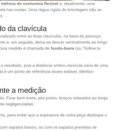
a métrica de costureira flexível
e, idealmente, uma
eta nas costas. Uma régua rígida de bricolagem não se
s.
do da clavícula
ocalizado entre as duas clavículas, na base do pescoço.
nto e, em seguida, deixa-se descer verticalmente ao longo
. Essa medida é chamada de
fundo-barra
(ou “hollow to
 o resultado, pois a distância ombro-clavícula varia de uma
la é um ponto de referência ósseo estável, idêntico
ante a medição
ado. Ficar bem ereta, pés juntos, braços relaxados ao longo
te negligenciadas:
ma, para evitar que a espessura de outra peça desloque o
 com sapatos baixos, ou com os sapatos previstos se