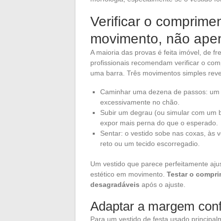
Verificar o comprime
movimento, não ape
A maioria das provas é feita imóvel, de f
profissionais recomendam verificar o comp
uma barra. Três movimentos simples rev
Caminhar uma dezena de passos: um v
excessivamente no chão.
Subir um degrau (ou simular com um ba
expor mais perna do que o esperado.
Sentar: o vestido sobe nas coxas, às 
reto ou um tecido escorregadio.
Um vestido que parece perfeitamente aju
estético em movimento.
Testar o compr
desagradáveis
após o ajuste.
Adaptar a margem con
Para um vestido de festa usado principa