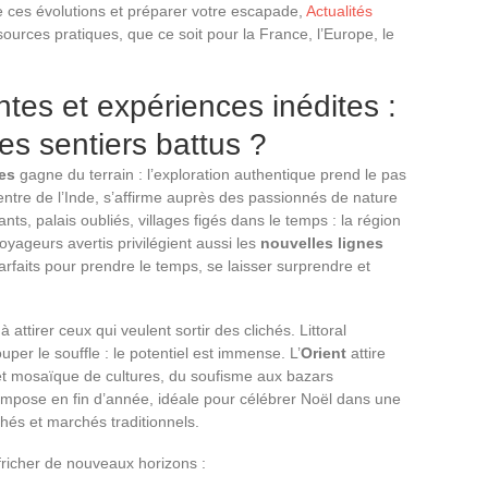
e ces évolutions et préparer votre escapade,
Actualités
ources pratiques, que ce soit pour la France, l’Europe, le
tes et expériences inédites :
des sentiers battus ?
es
gagne du terrain : l’exploration authentique prend le pas
entre de l’Inde, s’affirme auprès des passionnés de nature
ts, palais oubliés, villages figés dans le temps : la région
oyageurs avertis privilégient aussi les
nouvelles lignes
parfaits pour prendre le temps, se laisser surprendre et
ttirer ceux qui veulent sortir des clichés. Littoral
r le souffle : le potentiel est immense. L’
Orient
attire
 et mosaïque de cultures, du soufisme aux bazars
impose en fin d’année, idéale pour célébrer Noël dans une
hés et marchés traditionnels.
fricher de nouveaux horizons :