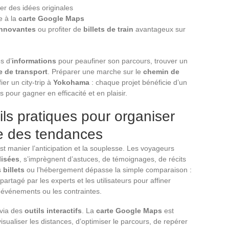
er des idées originales
e à la
carte Google Maps
nnovantes
ou profiter de
billets de train
avantageux sur
s d’
informations
pour peaufiner son parcours, trouver un
 de transport
. Préparer une marche sur le
chemin de
ier un city-trip à
Yokohama
: chaque projet bénéficie d’un
s pour gagner en efficacité et en plaisir.
ls pratiques pour organiser
te des tendances
st manier l’anticipation et la souplesse. Les voyageurs
lisées
, s’imprègnent d’astuces, de témoignages, de récits
s
billets
ou l’hébergement dépasse la simple comparaison :
partagé par les experts et les utilisateurs pour affiner
s événements ou les contraintes.
 via des
outils interactifs
. La
carte Google Maps
est
sualiser les distances, d’optimiser le parcours, de repérer