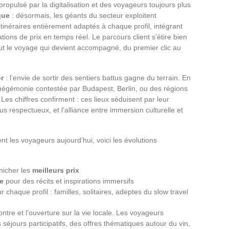
propulsé par la digitalisation et des voyageurs toujours plus
que
: désormais, les géants du secteur exploitent
s itinéraires entièrement adaptés à chaque profil, intégrant
tions de prix en temps réel. Le parcours client s’étire bien
tout le voyage qui devient accompagné, du premier clic au
or
: l’envie de sortir des sentiers battus gagne du terrain. En
hégémonie contestée par Budapest, Berlin, ou des régions
es chiffres confirment : ces lieux séduisent par leur
us respectueux, et l’alliance entre immersion culturelle et
 les voyageurs aujourd’hui, voici les évolutions
énicher les
meilleurs prix
e
pour des récits et inspirations immersifs
ur chaque profil : familles, solitaires, adeptes du slow travel
ontre et l’ouverture sur la vie locale. Les voyageurs
s séjours participatifs, des offres thématiques autour du vin,