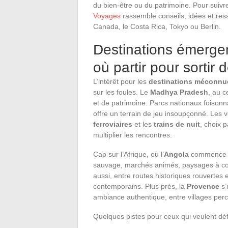
du bien-être ou du patrimoine. Pour suivr
Voyages
rassemble conseils, idées et ress
Canada, le Costa Rica, Tokyo ou Berlin.
Destinations émergen
où partir pour sortir 
L’intérêt pour les
destinations méconnu
sur les foules. Le
Madhya Pradesh
, au c
et de patrimoine. Parcs nationaux foisonnan
offre un terrain de jeu insoupçonné. Les v
ferroviaires
et les
trains de nuit
, choix 
multiplier les rencontres.
Cap sur l’Afrique, où l’
Angola
commence à a
sauvage, marchés animés, paysages à coupe
aussi, entre routes historiques rouvertes
contemporains. Plus près, la
Provence
s’
ambiance authentique, entre villages perc
Quelques pistes pour ceux qui veulent dé