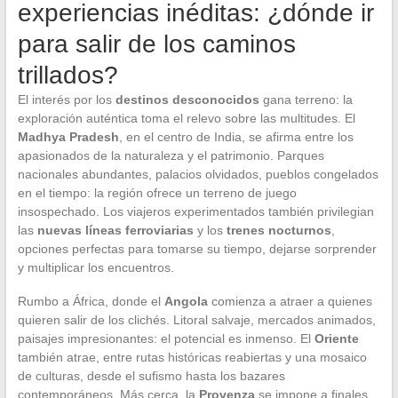
experiencias inéditas: ¿dónde ir
para salir de los caminos
trillados?
El interés por los
destinos desconocidos
gana terreno: la
exploración auténtica toma el relevo sobre las multitudes. El
Madhya Pradesh
, en el centro de India, se afirma entre los
apasionados de la naturaleza y el patrimonio. Parques
nacionales abundantes, palacios olvidados, pueblos congelados
en el tiempo: la región ofrece un terreno de juego
insospechado. Los viajeros experimentados también privilegian
las
nuevas líneas ferroviarias
y los
trenes nocturnos
,
opciones perfectas para tomarse su tiempo, dejarse sorprender
y multiplicar los encuentros.
Rumbo a África, donde el
Angola
comienza a atraer a quienes
quieren salir de los clichés. Litoral salvaje, mercados animados,
paisajes impresionantes: el potencial es inmenso. El
Oriente
también atrae, entre rutas históricas reabiertas y una mosaico
de culturas, desde el sufismo hasta los bazares
contemporáneos. Más cerca, la
Provenza
se impone a finales