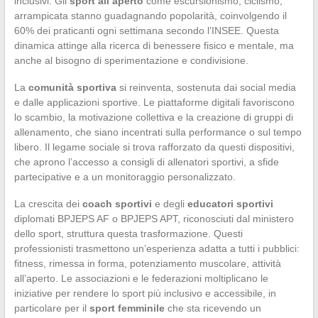
inclusivi. Gli
sport all’aperto
come escursionismo, ciclismo,
arrampicata stanno guadagnando popolarità, coinvolgendo il
60% dei praticanti ogni settimana secondo l’INSEE. Questa
dinamica attinge alla ricerca di benessere fisico e mentale, ma
anche al bisogno di sperimentazione e condivisione.
La
comunità sportiva
si reinventa, sostenuta dai social media
e dalle applicazioni sportive. Le piattaforme digitali favoriscono
lo scambio, la motivazione collettiva e la creazione di gruppi di
allenamento, che siano incentrati sulla performance o sul tempo
libero. Il legame sociale si trova rafforzato da questi dispositivi,
che aprono l’accesso a consigli di allenatori sportivi, a sfide
partecipative e a un monitoraggio personalizzato.
La crescita dei
coach sportivi
e degli
educatori sportivi
diplomati BPJEPS AF o BPJEPS APT, riconosciuti dal ministero
dello sport, struttura questa trasformazione. Questi
professionisti trasmettono un’esperienza adatta a tutti i pubblici:
fitness, rimessa in forma, potenziamento muscolare, attività
all’aperto. Le associazioni e le federazioni moltiplicano le
iniziative per rendere lo sport più inclusivo e accessibile, in
particolare per il
sport femminile
che sta ricevendo un