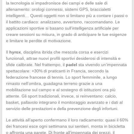
la tecnologia si impadronisce dei campi e delle sale di
allenamento: orologi connessi, sistemi GPS, braccialetti
intelligenti… Questi oggetti non si limitano più a contare i passi o
il battito cardiaco: analizzano, avvertono, raccomandano. Le
applicazioni sportive si basano sull’intelligenza artificiale per
creare sessioni su misura, in grado di anticipare le tue esigenze
e limitare le perdite di motivazione.
Il
hyrox
, disciplina ibrida che mescola corsa e esercizi
funzionali, attrae nuovi profili sportivi desiderosi di intensità e
sfide calibrate. Nel frattempo, il
padel
sta vivendo un’impennata
spettacolare: +30% di praticanti in Francia, secondo la
federazione francese di tennis. Lo sport femminile, a lungo
rimasto nell’ombra, guadagna terreno grazie a una
mobilitazione sul campo e al sostegno di istituzioni ora più
attente. Gli sport tradizionali, invece, si reinventano: calcio,
basket, pallavolo integrano il monitoraggio avanzato e i dati al
servizio delle prestazioni e della prevenzione degli infortuni.
Le attività all’aperto confermano il loro radicamento: quasi il 60%
dei francesi esce ogni settimana sui sentieri, monta in bicicletta
o affronta una parete. Di fronte all’impennata dei prezzi, il