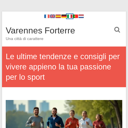
Varennes Forterre
Una città di carattere
Le ultime tendenze e consigli per
vivere appieno la tua passione
per lo sport