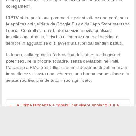
collegamenti.
L’
IPTV
attira per la sua gamma di opzioni: attenzione però, solo
le applicazioni validate da Google Play o dall’App Store meritano
fiducia. Controlla la qualità del servizio e evita qualsiasi
installazione dubbia, il rischio di interruzione o di hacking è
sempre in agguato se ci si avventura fuori dai sentieri battuti.
In fondo, nulla eguaglia l’adrenalina della diretta e la gioia di
poter seguire le proprie squadre, senza deviazioni né limiti.
L’accesso a RMC Sport illustra bene il desiderio di autonomia e
immediatezza: basta uno schermo, una buona connessione e la
serata sportiva prende tutto il suo significato.
←
Le ultime tendenze e consigli per vivere appieno la tua
passione per lo sport
Manutenzione e consigli per prolungare la vita del tuo
equipaggiamento da calcio
→