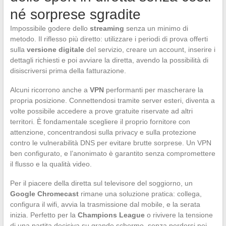
né sorprese sgradite
Impossibile godere dello
streaming
senza un minimo di
metodo. Il riflesso più diretto: utilizzare i periodi di prova offerti
sulla
versione digitale
del servizio, creare un account, inserire i
dettagli richiesti e poi avviare la diretta, avendo la possibilità di
disiscriversi prima della fatturazione.
Alcuni ricorrono anche a
VPN
performanti per mascherare la
propria posizione. Connettendosi tramite server esteri, diventa a
volte possibile accedere a prove gratuite riservate ad altri
territori. È fondamentale scegliere il proprio fornitore con
attenzione, concentrandosi sulla privacy e sulla protezione
contro le vulnerabilità DNS per evitare brutte sorprese. Un VPN
ben configurato, e l’anonimato è garantito senza compromettere
il flusso e la qualità video.
Per il piacere della diretta sul televisore del soggiorno, un
Google Chromecast
rimane una soluzione pratica: collega,
configura il wifi, avvia la trasmissione dal mobile, e la serata
inizia. Perfetto per la
Champions League
o rivivere la tensione
di una partita decisiva su grande schermo, senza perdersi nei