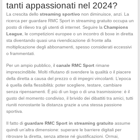
tanti appassionati nel 2024?
La crescita dello
streaming sportivo
non diminuisce, anzi. La
ricerca per guardare RMC Sport in streaming gratuito occupa un
posto di rilievo tra gli utenti di internet. Seguire la
Champions
League
, le competizioni europee o un incontro di boxe in diretta
sta diventando quasi una rivendicazione di fronte alla
moltiplicazione degli abbonamenti, spesso considerati eccessivi
o frammentati.
Per un ampio pubblico, il
canale RMC Sport
rimane
imprescindibile. Molti rifiutano di svendere la qualità o il piacere
della diretta a causa del prezzo o di impegni vincolanti. L’epoca
è quella della flessibilità: poter scegliere, testare, cambiare
senza ripensamenti. È più di un logo o di una trasmissione: è il
gusto del momento condiviso, il brivido dei dibattiti tra amici, tutti
riuniti nonostante la distanza grazie a una stessa passione
sportiva.
Il fatto di
guardare RMC Sport in streaming gratuito
assume
quindi un’altra dimensione: superare le barriere digitali per
ritrovare la diretta, senza attese né giustificazioni. Ormai,