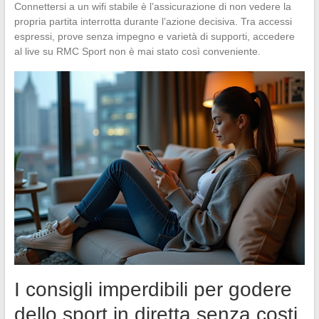
Connettersi a un wifi stabile è l’assicurazione di non vedere la
propria partita interrotta durante l’azione decisiva. Tra accessi
espressi, prove senza impegno e varietà di supporti, accedere
al live su RMC Sport non è mai stato così conveniente.
I consigli imperdibili per godere
dello sport in diretta senza costi