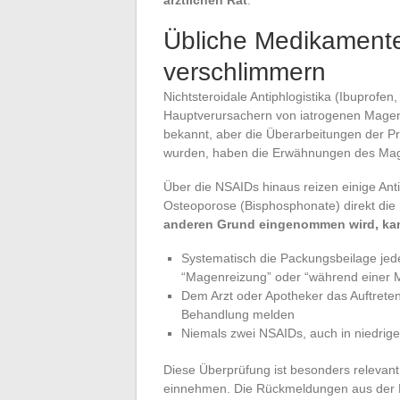
Übliche Medikament
verschlimmern
Nichtsteroidale Antiphlogistika (Ibuprof
Hauptverursachern von iatrogenen Mage
bekannt, aber die Überarbeitungen der Pr
wurden, haben die Erwähnungen des Magen
Über die NSAIDs hinaus reizen einige An
Osteoporose (Bisphosphonate) direkt di
anderen Grund eingenommen wird, kan
Systematisch die Packungsbeilage jed
“Magenreizung” oder “während einer M
Dem Arzt oder Apotheker das Auftret
Behandlung melden
Niemals zwei NSAIDs, auch in niedrige
Diese Überprüfung ist besonders relevan
einnehmen. Die Rückmeldungen aus der Pra