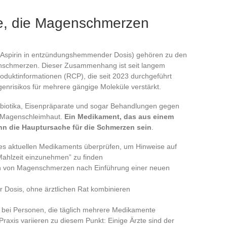
e, die Magenschmerzen
en, Aspirin in entzündungshemmender Dosis) gehören zu den
nschmerzen. Dieser Zusammenhang ist seit langem
oduktinformationen (RCP), die seit 2023 durchgeführt
risikos für mehrere gängige Moleküle verstärkt.
tibiotika, Eisenpräparate und sogar Behandlungen gegen
e Magenschleimhaut.
Ein Medikament, das aus einem
n die Hauptursache für die Schmerzen sein
.
es aktuellen Medikaments überprüfen, um Hinweise auf
ahlzeit einzunehmen” zu finden
en von Magenschmerzen nach Einführung einer neuen
r Dosis, ohne ärztlichen Rat kombinieren
t bei Personen, die täglich mehrere Medikamente
xis variieren zu diesem Punkt: Einige Ärzte sind der