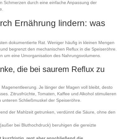
en Schmerzen durch eine einfache Anpassung der
e.
ch Ernährung lindern: was
besten dokumentierte Rat. Weniger häufig in kleinen Mengen
 und begrenzt den mechanischen Reflux in die Speiseröhre.
dern um eine Umorganisation des Nahrungsvolumens.
nke, die bei saurem Reflux zu
 Magenentleerung. Je länger der Magen voll bleibt, desto
sses. Zitrusfrüchte, Tomaten, Kaffee und Alkohol stimulieren
 unteren Schließmuskel der Speiseröhre.
rend der Mahlzeit getrunken, verdünnt die Säure, ohne den
(außer bei Bluthochdruck) beruhigen die gereizte
t kurzfristig, regt aber anschließend die