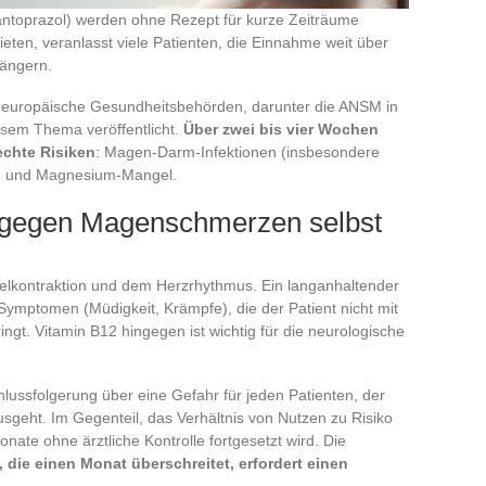
oprazol) werden ohne Rezept für kurze Zeiträume
bieten, veranlasst viele Patienten, die Einnahme weit über
längern.
europäische Gesundheitsbehörden, darunter die ANSM in
esem Thema veröffentlicht.
Über zwei bis vier Wochen
echte Risiken
: Magen-Darm-Infektionen (insbesondere
2- und Magnesium-Mangel.
gegen Magenschmerzen selbst
kelkontraktion und dem Herzrhythmus. Ein langanhaltender
 Symptomen (Müdigkeit, Krämpfe), die der Patient nicht mit
ngt. Vitamin B12 hingegen ist wichtig für die neurologische
lussfolgerung über eine Gefahr für jeden Patienten, der
geht. Im Gegenteil, das Verhältnis von Nutzen zu Risiko
nate ohne ärztliche Kontrolle fortgesetzt wird. Die
die einen Monat überschreitet, erfordert einen