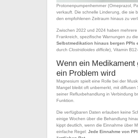
Protonenpumpenhemmer (Omeprazol, Pant
verkauft. Die schnelle Linderung, die sie 
den empfohlenen Zeitraum hinaus zu ver
Zwischen 2022 und 2024 haben mehrere 
Frankreich, spezifische Warnungen zu di
Selbstmedikation hinaus bergen PPIs 
durch
Clostridioides difficile
), Vitamin B1
Wenn ein Medikament 
ein Problem wird
Magnesium spielt eine Rolle bei der Mus
Mangel bleibt oft unbemerkt, mit diffusen
seiner Refluxbehandlung in Verbindung bri
Funktion.
Die verfügbaren Daten erlauben keine Sch
einige Wochen über die Behandlung hinaus
kippt deutlich, wenn die Einnahme über Mo
einfache Regel:
Jede Einnahme von PPI, 
ärztlichen Rat
.