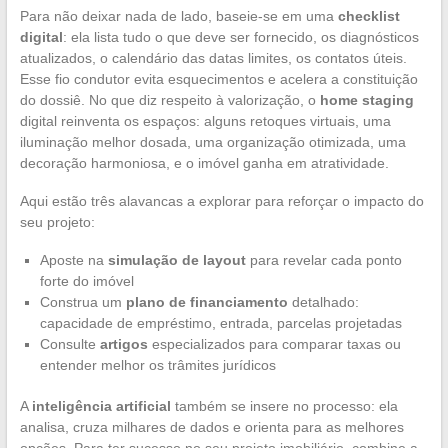
Para não deixar nada de lado, baseie-se em uma
checklist
digital
: ela lista tudo o que deve ser fornecido, os diagnósticos
atualizados, o calendário das datas limites, os contatos úteis.
Esse fio condutor evita esquecimentos e acelera a constituição
do dossiê. No que diz respeito à valorização, o
home staging
digital reinventa os espaços: alguns retoques virtuais, uma
iluminação melhor dosada, uma organização otimizada, uma
decoração harmoniosa, e o imóvel ganha em atratividade.
Aqui estão três alavancas a explorar para reforçar o impacto do
seu projeto:
Aposte na
simulação de layout
para revelar cada ponto
forte do imóvel
Construa um
plano de financiamento
detalhado:
capacidade de empréstimo, entrada, parcelas projetadas
Consulte
artigos
especializados para comparar taxas ou
entender melhor os trâmites jurídicos
A
inteligência artificial
também se insere no processo: ela
analisa, cruza milhares de dados e orienta para as melhores