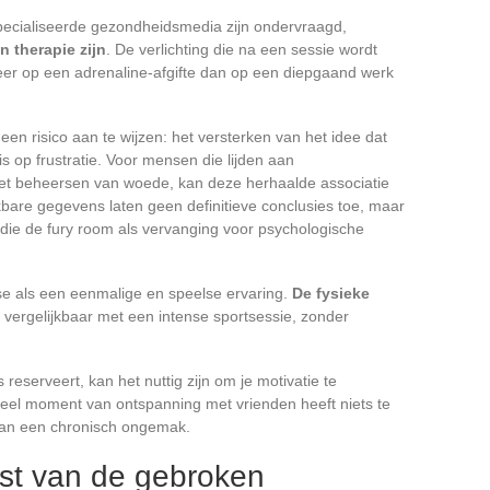
pecialiseerde gezondheidsmedia zijn ondervraagd,
 therapie zijn
. De verlichting die na een sessie wordt
kt meer op een adrenaline-afgifte dan op een diepgaand werk
n risico aan te wijzen: het versterken van het idee dat
is op frustratie. Voor mensen die lijden aan
et beheersen van woede, kan deze herhaalde associatie
ikbare gegevens laten geen definitieve conclusies toe, maar
 die de fury room als vervanging voor psychologische
esse als een eenmalige en speelse ervaring.
De fysieke
, vergelijkbaar met een intense sportsessie, zonder
reserveert, kan het nuttig zijn om je motivatie te
ineel moment van ontspanning met vrienden heeft niets te
an een chronisch ongemak.
st van de gebroken