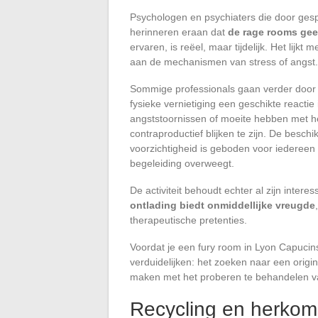
Psychologen en psychiaters die door ges
herinneren eraan dat
de rage rooms geen
ervaren, is reëel, maar tijdelijk. Het lij
aan de mechanismen van stress of angst.
Sommige professionals gaan verder door ee
fysieke vernietiging een geschikte reactie 
angststoornissen of moeite hebben met h
contraproductief blijken te zijn. De besch
voorzichtigheid is geboden voor iedereen
begeleiding overweegt.
De activiteit behoudt echter al zijn inter
ontlading biedt onmiddellijke vreugde
therapeutische pretenties.
Voordat je een fury room in Lyon Capucins 
verduidelijken: het zoeken naar een orig
maken met het proberen te behandelen v
Recycling en herkom