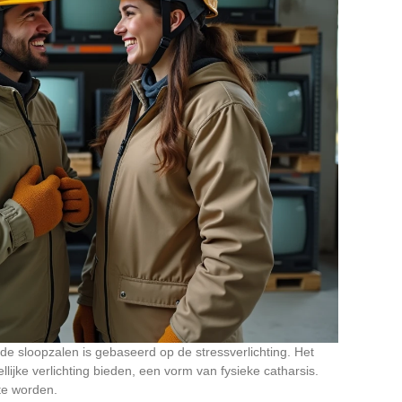
de sloopzalen is gebaseerd op de stressverlichting. Het
jke verlichting bieden, een vorm van fysieke catharsis.
te worden.