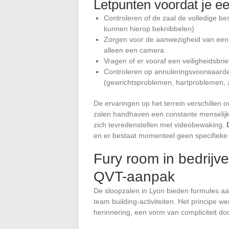
Letpunten voordat je ee
Controleren of de zaal de volledige b
kunnen hierop beknibbelen)
Zorgen voor de aanwezigheid van een b
alleen een camera
Vragen of er vooraf een veiligheidsbri
Controleren op annuleringsvoorwaard
(gewrichtsproblemen, hartproblemen,
De ervaringen op het terrein verschillen
zalen handhaven een constante menselijke
zich tevredenstellen met videobewaking.
en er bestaat momenteel geen specifieke ce
Fury room in bedrijv
QVT-aanpak
De sloopzalen in Lyon bieden formules aan
team building-activiteiten. Het principe
herinnering, een vorm van compliciteit do