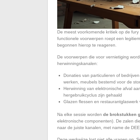
De meest voorkomende kritiek op de fury ro
functionele voorwerpen roept een legitiem
begonnen hierop te reageren.
De voorwerpen die voor vernietiging wor
herwinningskanalen:
Donaties van particulieren of bedrijven
werken, meubels bestemd voor de stor
Herwinning van elektronische afval aan
hergebruikcyclus zijn gehaald
Glazen flessen en restaurantglaswerk 
Na elke sessie worden
de brokstukken g
elektronische componenten). De zalen d
naar de juiste kanalen, met name de DEEE
Deze werkwijze lost niet alle vragen op