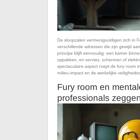
De sloopzalen vermenigvuldigen zich in Fr
verschillende adressen die zijn gewijd aa
principe blijft eenvoudig: een kamer binn
oppakken, en servies, schermen of elektr
spectaculaire aspect roept de fury room 
milieu-impact en de werkelijke veilighei
Fury room en mental
professionals zegge