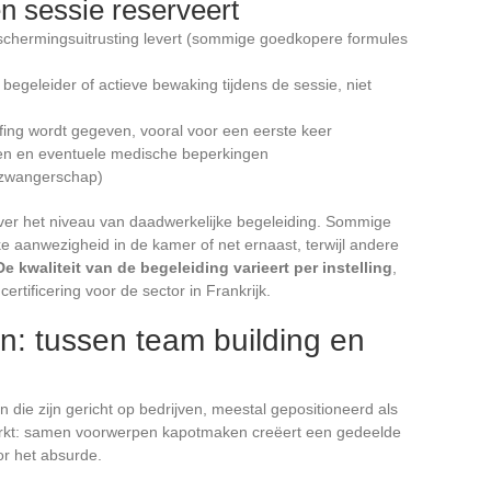
n sessie reserveert
eschermingsuitrusting levert (sommige goedkopere formules
egeleider of actieve bewaking tijdens de sessie, niet
efing wordt gegeven, vooral voor een eerste keer
en en eventuele medische beperkingen
 zwangerschap)
 over het niveau van daadwerkelijke begeleiding. Sommige
 aanwezigheid in de kamer of net ernaast, terwijl andere
De kwaliteit van de begeleiding varieert per instelling
,
rtificering voor de sector in Frankrijk.
en: tussen team building en
 die zijn gericht op bedrijven, meestal gepositioneerd als
 werkt: samen voorwerpen kapotmaken creëert een gedeelde
or het absurde.