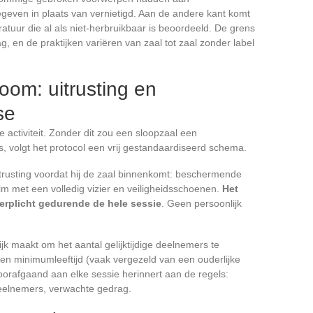
geven in plaats van vernietigd. Aan de andere kant komt
tuur die al als niet-herbruikbaar is beoordeeld. De grens
ag, en de praktijken variëren van zaal tot zaal zonder label
room: uitrusting en
se
 activiteit. Zonder dit zou een sloopzaal een
ers, volgt het protocol een vrij gestandaardiseerd schema.
trusting voordat hij de zaal binnenkomt: beschermende
lm met een volledig vizier en veiligheidsschoenen.
Het
verplicht gedurende de hele sessie
. Geen persoonlijk
ijk maakt om het aantal gelijktijdige deelnemers te
een minimumleeftijd (vaak vergezeld van een ouderlijke
oorafgaand aan elke sessie herinnert aan de regels:
eelnemers, verwachte gedrag.