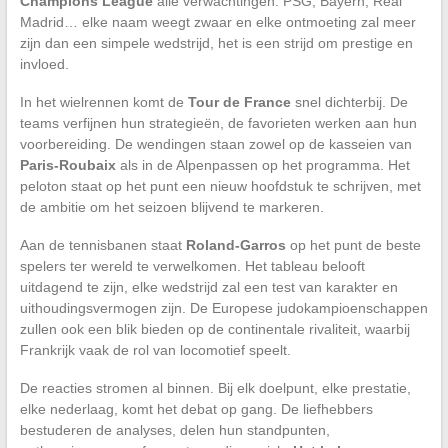
Champions League
alle verwachtingen. PSG, Bayern, Real
Madrid… elke naam weegt zwaar en elke ontmoeting zal meer
zijn dan een simpele wedstrijd, het is een strijd om prestige en
invloed.
In het wielrennen komt de
Tour de France
snel dichterbij. De
teams verfijnen hun strategieën, de favorieten werken aan hun
voorbereiding. De wendingen staan zowel op de kasseien van
Paris-Roubaix
als in de Alpenpassen op het programma. Het
peloton staat op het punt een nieuw hoofdstuk te schrijven, met
de ambitie om het seizoen blijvend te markeren.
Aan de tennisbanen staat
Roland-Garros
op het punt de beste
spelers ter wereld te verwelkomen. Het tableau belooft
uitdagend te zijn, elke wedstrijd zal een test van karakter en
uithoudingsvermogen zijn. De Europese judokampioenschappen
zullen ook een blik bieden op de continentale rivaliteit, waarbij
Frankrijk vaak de rol van locomotief speelt.
De reacties stromen al binnen. Bij elk doelpunt, elke prestatie,
elke nederlaag, komt het debat op gang. De liefhebbers
bestuderen de analyses, delen hun standpunten,