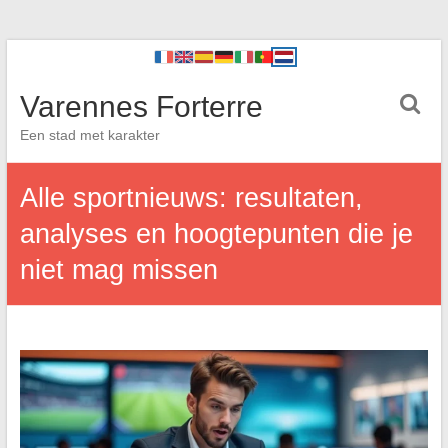
Varennes Forterre
Een stad met karakter
Alle sportnieuws: resultaten,
analyses en hoogtepunten die je
niet mag missen