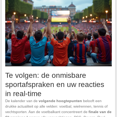
Te volgen: de onmisbare
sportafspraken en uw reacties
in real-time
De kalender van de
volgende hoogtepunten
belooft een
drukke actualiteit op alle velden: voetbal, wielrennen, tennis of
vechtsporten. Aan de voetbalkant concentreert de
finale van de