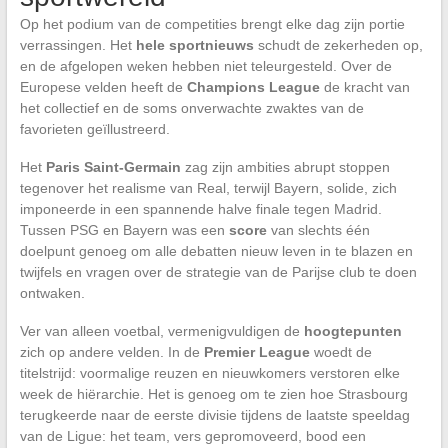
Op het podium van de competities brengt elke dag zijn portie
verrassingen. Het
hele sportnieuws
schudt de zekerheden op,
en de afgelopen weken hebben niet teleurgesteld. Over de
Europese velden heeft de
Champions League
de kracht van
het collectief en de soms onverwachte zwaktes van de
favorieten geïllustreerd.
Het
Paris Saint-Germain
zag zijn ambities abrupt stoppen
tegenover het realisme van Real, terwijl Bayern, solide, zich
imponeerde in een spannende halve finale tegen Madrid.
Tussen PSG en Bayern was een
score
van slechts één
doelpunt genoeg om alle debatten nieuw leven in te blazen en
twijfels en vragen over de strategie van de Parijse club te doen
ontwaken.
Ver van alleen voetbal, vermenigvuldigen de
hoogtepunten
zich op andere velden. In de
Premier League
woedt de
titelstrijd: voormalige reuzen en nieuwkomers verstoren elke
week de hiërarchie. Het is genoeg om te zien hoe Strasbourg
terugkeerde naar de eerste divisie tijdens de laatste speeldag
van de Ligue: het team, vers gepromoveerd, bood een