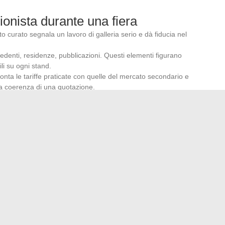
onista durante una fiera
o curato segnala un lavoro di galleria serio e dà fiducia nel
ecedenti, residenze, pubblicazioni. Questi elementi figurano
li su ogni stand.
fronta le tariffe praticate con quelle del mercato secondario e
 la coerenza di una quotazione.
nsente di confrontare fisicamente decine di proposte in
cilitato l’accesso alle opere, ma non riproducono né la
 vista da vicino.
retto. Il formato fiera, con i suoi corridoi, i suoi scambi
, conserva un vantaggio che il digitale non ha ancora
ntemporanea a Parigi, questo tipo di appuntamento rimane
erta culturale diventata molto ampia.