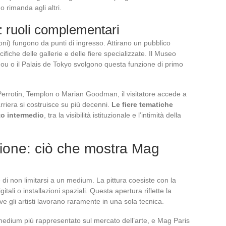
o rimanda agli altri.
e: ruoli complementari
zioni) fungono da punti di ingresso. Attirano un pubblico
fiche delle gallerie e delle fiere specializzate. Il Museo
dou o il Palais de Tokyo svolgono questa funzione di primo
Perrotin, Templon o Marian Goodman, il visitatore accede a
arriera si costruisce su più decenni.
Le fiere tematiche
o intermedio
, tra la visibilità istituzionale e l’intimità della
lazione: ciò che mostra Mag
è di non limitarsi a un medium. La pittura coesiste con la
itali o installazioni spaziali. Questa apertura riflette la
 gli artisti lavorano raramente in una sola tecnica.
medium più rappresentato sul mercato dell’arte, e Mag Paris