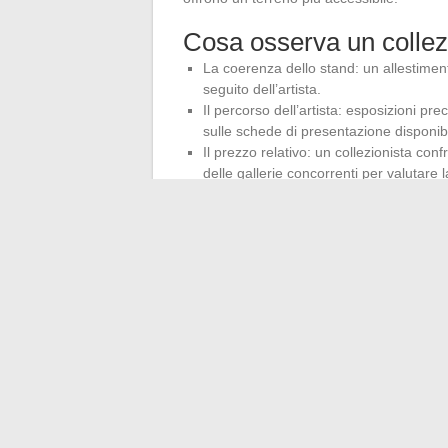
Cosa osserva un collezi
La coerenza dello stand: un allestiment
seguito dell’artista.
Il percorso dell’artista: esposizioni pr
sulle schede di presentazione disponibi
Il prezzo relativo: un collezionista con
delle gallerie concorrenti per valutare
La fiera rimane l’unico formato che co
poche ore.
Le piattaforme online hanno fa
scala, né la materia, né la luce di un’opera
Mag Paris gioca questa carta del contatto di
con i galleristi e le sue scoperte fortuite
raggiunto. Per gli appassionati d’arte co
un punto di riferimento concreto in un’off