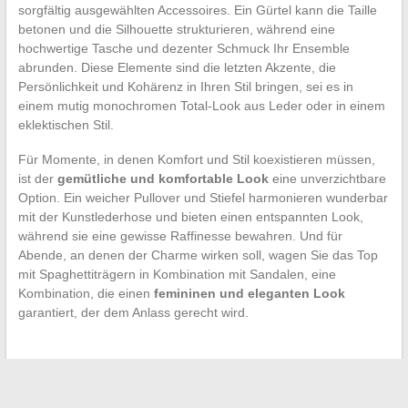
sorgfältig ausgewählten Accessoires. Ein Gürtel kann die Taille
betonen und die Silhouette strukturieren, während eine
hochwertige Tasche und dezenter Schmuck Ihr Ensemble
abrunden. Diese Elemente sind die letzten Akzente, die
Persönlichkeit und Kohärenz in Ihren Stil bringen, sei es in
einem mutig monochromen Total-Look aus Leder oder in einem
eklektischen Stil.
Für Momente, in denen Komfort und Stil koexistieren müssen,
ist der
gemütliche und komfortable Look
eine unverzichtbare
Option. Ein weicher Pullover und Stiefel harmonieren wunderbar
mit der Kunstlederhose und bieten einen entspannten Look,
während sie eine gewisse Raffinesse bewahren. Und für
Abende, an denen der Charme wirken soll, wagen Sie das Top
mit Spaghettiträgern in Kombination mit Sandalen, eine
Kombination, die einen
femininen und eleganten Look
garantiert, der dem Anlass gerecht wird.
←
Die griechische Kultur schätzen: Dankesausdrücke, die
man beherrschen sollte, um besser in Griechenland zu reisen