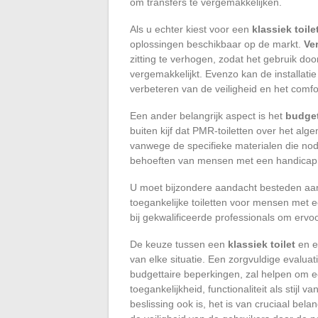
om transfers te vergemakkelijken.
Als u echter kiest voor een
klassiek toile
oplossingen beschikbaar op de markt.
Ve
zitting te verhogen, zodat het gebruik d
vergemakkelijkt. Evenzo kan de installati
verbeteren van de veiligheid en het comfo
Een ander belangrijk aspect is het
budget
buiten kijf dat PMR-toiletten over het al
vanwege de specifieke materialen die nod
behoeften van mensen met een handicap
U moet bijzondere aandacht besteden aan
toegankelijke toiletten voor mensen met 
bij gekwalificeerde professionals om ervo
De keuze tussen een
klassiek toilet
en e
van elke situatie. Een zorgvuldige evalua
budgettaire beperkingen, zal helpen om 
toegankelijkheid, functionaliteit als stijl v
beslissing ook is, het is van cruciaal be