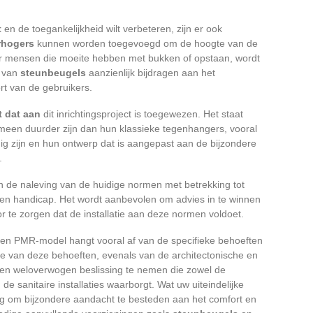
t
en de toegankelijkheid wilt verbeteren, zijn er ook
rhogers
kunnen worden toegevoegd om de hoogte van de
oor mensen die moeite hebben met bukken of opstaan, wordt
e van
steunbeugels
aanzienlijk bijdragen aan het
rt van de gebruikers.
 dat aan
dit inrichtingsproject is toegewezen. Het staat
gemeen duurder zijn dan hun klassieke tegenhangers, vooral
ig zijn en hun ontwerp dat is aangepast aan de bijzondere
.
 de naleving van de huidige normen met betrekking tot
een handicap. Het wordt aanbevolen om advies in te winnen
or te zorgen dat de installatie aan deze normen voldoet.
en PMR-model hangt vooral af van de specifieke behoeften
tie van deze behoeften, evenals van de architectonische en
een weloverwogen beslissing te nemen die zowel de
an de sanitaire installaties waarborgt. Wat uw uiteindelijke
lang om bijzondere aandacht te besteden aan het comfort en