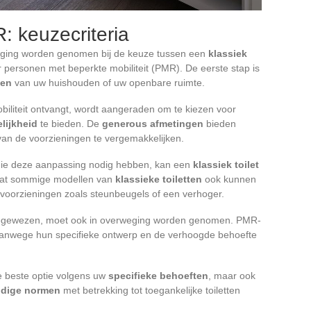
R: keuzecriteria
rweging worden genomen bij de keuze tussen een
klassiek
personen met beperkte mobiliteit (PMR). De eerste stap is
ten
van uw huishouden of uw openbare ruimte.
iliteit ontvangt, wordt aangeraden om te kiezen voor
lijkheid
te bieden. De
generous afmetingen
bieden
van de voorzieningen te vergemakkelijken.
 die deze aanpassing nodig hebben, kan een
klassiek toilet
 dat sommige modellen van
klassieke toiletten
ook kunnen
voorzieningen zoals steunbeugels of een verhoger.
 toegewezen, moet ook in overweging worden genomen. PMR-
 vanwege hun specifieke ontwerp en de verhoogde behoefte
e beste optie volgens uw
specifieke behoeften
, maar ook
idige normen
met betrekking tot toegankelijke toiletten