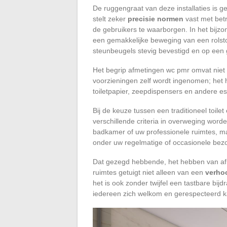
De ruggengraat van deze installaties is 
stelt zeker
precisie normen
vast met bet
de gebruikers te waarborgen. In het bijzo
een gemakkelijke beweging van een rolst
steunbeugels stevig bevestigd en op een g
Het begrip afmetingen wc pmr omvat niet a
voorzieningen zelf wordt ingenomen; het 
toiletpapier, zeepdispensers en andere es
Bij de keuze tussen een traditioneel toi
verschillende criteria in overweging word
badkamer of uw professionele ruimtes, maa
onder uw regelmatige of occasionele bez
Dat gezegd hebbende, het hebben van afm
ruimtes getuigt niet alleen van een
verho
het is ook zonder twijfel een tastbare bijd
iedereen zich welkom en gerespecteerd ka