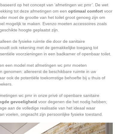
gebaseerd op het concept van ‘afmetingen wc pmr’. De wet
rekking tot deze afmetingen om een
optimaal comfort
voor
nder moet de grootte van het toilet groot genoeg zijn om
oel mogelijk te maken. Evenzo moeten accessoires zoals
eschikte hoogte geplaatst zijn.
lleen de fysieke ruimte die door de sanitaire
houdt ook rekening met de gemakkelijke toegang tot
sentiële voorzieningen in een badkamer of openbaar toilet.
let en een model met afmetingen wc pmr moeten
en genomen: allereerst de beschikbare ruimte in uw
r ook de potentiële toekomstige behoefte bij u thuis of
oekers.
etingen wc pmr in onze privé of openbare sanitaire
ogde gevoeligheid
voor degenen die het nodig hebben;
rage aan de volledige realisatie van het ideaal waar
n voelen, ongeacht zijn persoonlijke fysieke toestand.