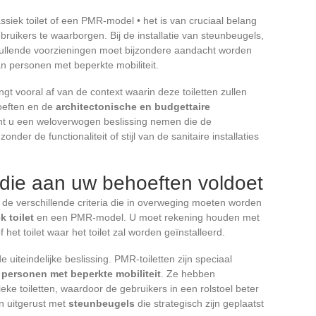
assiek toilet of een PMR-model • het is van cruciaal belang
bruikers te waarborgen. Bij de installatie van steunbeugels,
vullende voorzieningen moet bijzondere aandacht worden
n personen met beperkte mobiliteit.
t vooral af van de context waarin deze toiletten zullen
oeften en de
architectonische en budgettaire
unt u een weloverwogen beslissing nemen die de
der de functionaliteit of stijl van de sanitaire installaties
 die aan uw behoeften voldoet
p de verschillende criteria die in overweging moeten worden
k toilet
en een PMR-model. U moet rekening houden met
het toilet waar het toilet zal worden geïnstalleerd.
 uiteindelijke beslissing. PMR-toiletten zijn speciaal
n
personen met beperkte mobiliteit
. Ze hebben
ke toiletten, waardoor de gebruikers in een rolstoel beter
 uitgerust met
steunbeugels
die strategisch zijn geplaatst