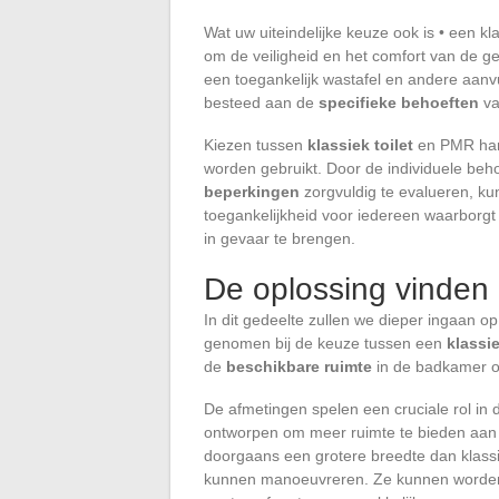
Wat uw uiteindelijke keuze ook is • een kl
om de veiligheid en het comfort van de ge
een toegankelijk wastafel en andere aan
besteed aan de
specifieke behoeften
va
Kiezen tussen
klassiek toilet
en PMR hang
worden gebruikt. Door de individuele beh
beperkingen
zorgvuldig te evalueren, k
toegankelijkheid voor iedereen waarborgt zon
in gevaar te brengen.
De oplossing vinden
In dit gedeelte zullen we dieper ingaan o
genomen bij de keuze tussen een
klassie
de
beschikbare ruimte
in de badkamer of 
De afmetingen spelen een cruciale rol in de
ontworpen om meer ruimte te bieden aa
doorgaans een grotere breedte dan klassie
kunnen manoeuvreren. Ze kunnen worden