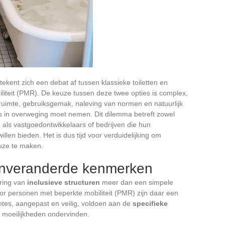
 tekent zich een debat af tussen klassieke toiletten en
liteit (PMR). De keuze tussen deze twee opties is complex,
ruimte, gebruiksgemak, naleving van normen en natuurlijk
s in overweging moet nemen. Dit dilemma betreft zowel
 als vastgoedontwikkelaars of bedrijven die hun
en bieden. Het is dus tijd voor verduidelijking om
uze te maken.
 onveranderde kenmerken
ring van
inclusieve structuren
meer dan een simpele
 voor personen met beperkte mobiliteit (PMR) zijn daar een
mtes, aangepast en veilig, voldoen aan de
specifieke
 moeilijkheden ondervinden.