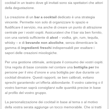
cocktail in un teatro dove gli invitati sono sia spettatori che attori
della degustazione.
La creazione di un
bar a cocktail
dedicato è una strategia
vincente. Permette non solo di organizzare lo spazio e
fluidificare il servizio, ma anche di creare un punto di attrazione
centrale per i vostri ospiti. Assicuratevi che il bar sia ben fornito,
con una varietà sufficiente di
alcol
– vodka, gin, rum, tequila,
whisky – e di
bevande non alcoliche
, senza dimenticare la
gamma di
ingredienti freschi
indispensabili per esaltare i
sapori delle creazioni mixologiche.
Per una gestione ottimale, anticipate il consumo dei vostri ospiti.
Una regola di base consiste nel contare una
bottiglia per
tre
persone per il vino d’onore e una bottiglia per due durante un
cocktail dinatoire. Questi rapporti, se ben calibrati, evitano
sprechi garantendo un’offerta abbondante. Il vostro catering o il
vostro barman saprà consigliarvi sulle quantità precise in base
al profilo del vostro gruppo.
La personalizzazione dei cocktail in base al tema o al motivo
della vostra serata aggiunge un tocco memorabile. Che si tratti