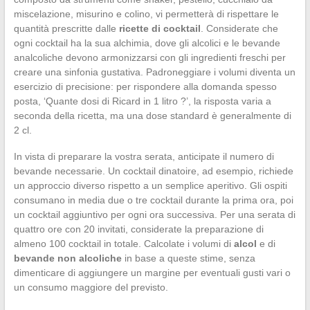
miscelazione, misurino e colino, vi permetterà di rispettare le
quantità prescritte dalle
ricette di cocktail
. Considerate che
ogni cocktail ha la sua alchimia, dove gli alcolici e le bevande
analcoliche devono armonizzarsi con gli ingredienti freschi per
creare una sinfonia gustativa. Padroneggiare i volumi diventa un
esercizio di precisione: per rispondere alla domanda spesso
posta, ‘Quante dosi di Ricard in 1 litro ?’, la risposta varia a
seconda della ricetta, ma una dose standard è generalmente di
2 cl.
In vista di preparare la vostra serata, anticipate il numero di
bevande necessarie. Un cocktail dinatoire, ad esempio, richiede
un approccio diverso rispetto a un semplice aperitivo. Gli ospiti
consumano in media due o tre cocktail durante la prima ora, poi
un cocktail aggiuntivo per ogni ora successiva. Per una serata di
quattro ore con 20 invitati, considerate la preparazione di
almeno 100 cocktail in totale. Calcolate i volumi di
alcol
e di
bevande non alcoliche
in base a queste stime, senza
dimenticare di aggiungere un margine per eventuali gusti vari o
un consumo maggiore del previsto.