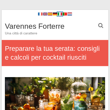
Varennes Forterre
Una città di carattere
Preparare la tua serata: consigli
e calcoli per cocktail riusciti