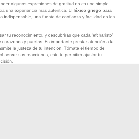
prender algunas expresiones de gratitud no es una simple
cia una experiencia más auténtica. El
léxico griego para
indispensable, una fuente de confianza y facilidad en las
ar tu reconocimiento, y descubrirás que cada ‘efcharisto’
 corazones y puertas. Es importante prestar atención a la
ansmite la justeza de tu intención. Tómate el tiempo de
 observar sus reacciones; esto te permitirá ajustar tu
cisión.
titud puede tomar diversas formas. Un simple
, acompañado de una sonrisa, es a menudo apreciado. Los
loran el intercambio y la convivialidad. Un gracias cálido,
da valiosa, refleja tu
aprecio
por su cultura y su acogida.
resiones es tan importante como las palabras mismas. Un
é, un ‘poli oreo’ (muy bonito) frente a una obra de arte o un
iero agradecerles) al final de una estancia con un habitante,
interacción y demuestra tu respeto por las costumbres
que transformará tu viaje a Grecia en una aventura
ercambio auténtico con sus habitantes.