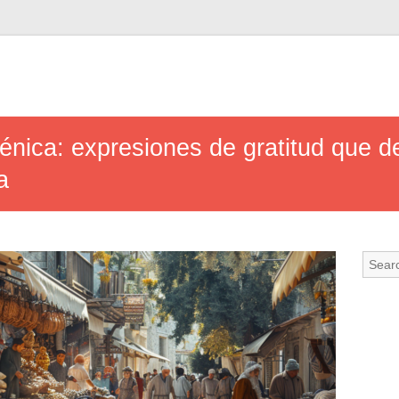
elénica: expresiones de gratitud que 
a