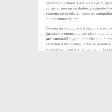
patrimonio cultural. Para los viajeros, a
cortesía, sino un verdadero pasaporte ha
viajeros
se revela así como un compañero 
interacciones diarias.
Domina un vocabulario básico para expres
(gracias) pronunciado con sinceridad abre
pronunciación
, ya que es ella la que tr
escuchar a los locales, imitar su acento y
elocución y hacerte entender con más pre
En la vida cotidiana, la expresión de gra
agradecimiento por un servicio prestado
griegos, conocidos por su hospitalidad, va
ya sea por una comida deliciosa o una ayu
El
contexto
en el que utilizas estas exp
‘efcharisto’ al camarero que te trae tu caf
paisaje, o un ‘thelo na sas efcharisto’ (qu
cada una de estas fórmulas enriquece tu 
locales. Es esta sensibilidad cultural la 
inolvidable, marcada por momentos de int